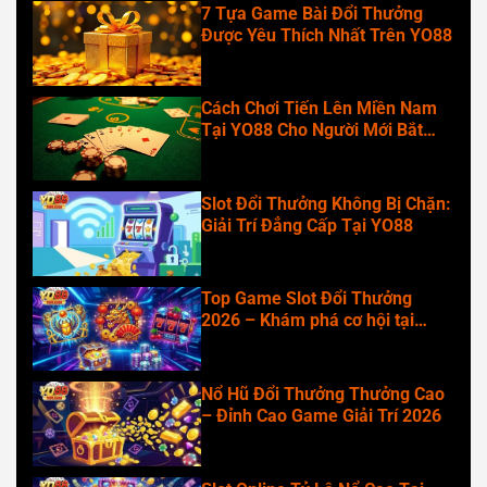
7 Tựa Game Bài Đổi Thưởng
Được Yêu Thích Nhất Trên YO88
Cách Chơi Tiến Lên Miền Nam
Tại YO88 Cho Người Mới Bắt
Đầu
Slot Đổi Thưởng Không Bị Chặn:
Giải Trí Đẳng Cấp Tại YO88
Top Game Slot Đổi Thưởng
2026 – Khám phá cơ hội tại
YO88
Nổ Hũ Đổi Thưởng Thưởng Cao
– Đỉnh Cao Game Giải Trí 2026