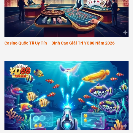
Casino Quốc Tế Uy Tín – Đỉnh Cao Giải Trí YO88 Năm 2026