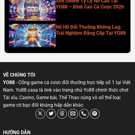
Slot Online Tỷ Lệ Nổ Cao Tại
YO88 – Đỉnh Cao Cá Cược 2026
Nổ Hũ Đổi Thưởng Không Lag:
Trải Nghiệm Đẳng Cấp Tại YO88
VỀ CHÚNG TÔI
YO88
- Cổng game cá cược đổi thưởng trực tiếp số 1 tại Việt
Nam. Yo88.casa là link vào trang chủ Yo88 chính thức chơi
Tài xỉu, Casino, Game bài, Thể Thao cùng vô số thể loại
game cờ bạc đối kháng hấp dẫn khác
HƯỚNG DẪN