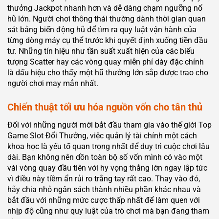
thưởng Jackpot nhanh hơn và dễ dàng chạm ngưỡng nổ
hũ lớn. Người chơi thông thái thường dành thời gian quan
sát bảng biến động hũ để tìm ra quy luật vận hành của
từng dòng máy cụ thể trước khi quyết định xuống tiền đầu
tư. Những tín hiệu như tần suất xuất hiện của các biểu
tượng Scatter hay các vòng quay miễn phí dày đặc chính
là dấu hiệu cho thấy một hũ thưởng lớn sắp được trao cho
người chơi may mắn nhất.
Chiến thuật tối ưu hóa nguồn vốn cho tân thủ
Đối với những người mới bắt đầu tham gia vào thế giới Top
Game Slot Đổi Thưởng, việc quản lý tài chính một cách
khoa học là yếu tố quan trọng nhất để duy trì cuộc chơi lâu
dài. Bạn không nên dồn toàn bộ số vốn mình có vào một
vài vòng quay đầu tiên với hy vọng thắng lớn ngay lập tức
vì điều này tiềm ẩn rủi ro trắng tay rất cao. Thay vào đó,
hãy chia nhỏ ngân sách thành nhiều phần khác nhau và
bắt đầu với những mức cược thấp nhất để làm quen với
nhịp độ cũng như quy luật của trò chơi mà bạn đang tham