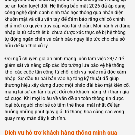
sự an toàn tuyệt đối. Hệ thống bảo mật 2026 đã áp dụng
công nghệ định danh sinh trắc học thông qua nhận diện
khuôn mặt và dấu vân tay để đảm bảo rằng chỉ có chính
chủ mới có quyền truy cập vào tài khoản. Mọi hành vi đăng
nhập lạ từ các thiết bị chưa được xác thực sẽ bị hệ thống
tự động ngăn chặn và cảnh báo ngay lập tức cho chủ sở
hữu để kịp thời xử lý.
Đội ngũ chuyên gia an ninh mạng luôn làm việc 24/7 để
giám sát và nâng cấp các lớp tường lửa bảo vệ hệ thống
khỏi các cuộc tấn công từ chối dịch vụ hoặc mã độc xâm
nhập. Sự đầu tư bài bản vào hạ tầng kỹ thuật đã giúp
thương hiệu xây dựng được một pháo đài bảo mật kiên cố,
mang lại sự an tâm tuyệt đối cho khách hàng khi tham gia
cá cược. Khi mọi lo âu về vấn đề an toàn thông tin được
loại bỏ, người chơi sẽ có tâm thế thoải mái nhất để tận
hưởng những phút giây giải trí thăng hoa cùng các vòng
quay may mắn đầy kịch tính.
Dịch vụ hỗ trợ khách hàng thông minh qua