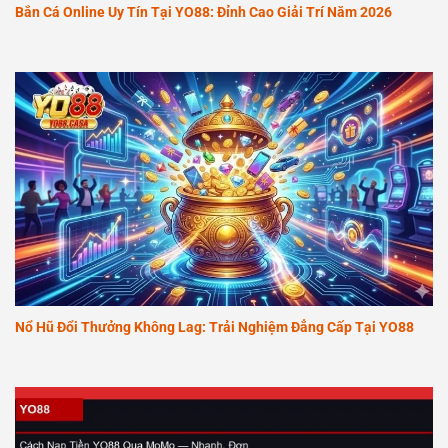
Bắn Cá Online Uy Tín Tại YO88: Đỉnh Cao Giải Trí Năm 2026
Nổ Hũ Đổi Thưởng Không Lag: Trải Nghiệm Đẳng Cấp Tại YO88