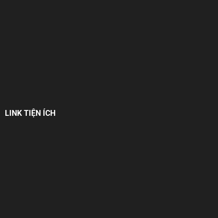
LINK TIỆN ÍCH