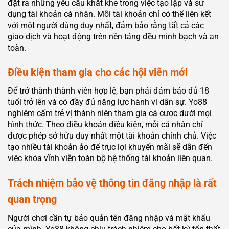
đặt ra những yêu cầu khắt khe trong việc tạo lập và sử
dụng tài khoản cá nhân. Mỗi tài khoản chỉ có thể liên kết
với một người dùng duy nhất, đảm bảo rằng tất cả các
giao dịch và hoạt động trên nền tảng đều minh bạch và an
toàn.
Điều kiện tham gia cho các hội viên mới
Để trở thành thành viên hợp lệ, bạn phải đảm bảo đủ 18
tuổi trở lên và có đầy đủ năng lực hành vi dân sự. Yo88
nghiêm cấm trẻ vị thành niên tham gia cá cược dưới mọi
hình thức. Theo điều khoản điều kiện, mỗi cá nhân chỉ
được phép sở hữu duy nhất một tài khoản chính chủ. Việc
tạo nhiều tài khoản ảo để trục lợi khuyến mãi sẽ dẫn đến
việc khóa vĩnh viễn toàn bộ hệ thống tài khoản liên quan.
Trách nhiệm bảo vệ thông tin đăng nhập là rất
quan trọng
Người chơi cần tự bảo quản tên đăng nhập và mật khẩu