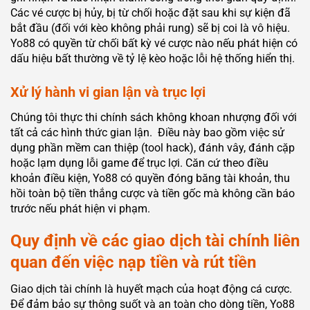
Các vé cược bị hủy, bị từ chối hoặc đặt sau khi sự kiện đã
bắt đầu (đối với kèo không phải rung) sẽ bị coi là vô hiệu.
Yo88 có quyền từ chối bất kỳ vé cược nào nếu phát hiện có
dấu hiệu bất thường về tỷ lệ kèo hoặc lỗi hệ thống hiển thị.
Xử lý hành vi gian lận và trục lợi
Chúng tôi thực thi chính sách không khoan nhượng đối với
tất cả các hình thức gian lận. Điều này bao gồm việc sử
dụng phần mềm can thiệp (tool hack), đánh vây, đánh cặp
hoặc lạm dụng lỗi game để trục lợi. Căn cứ theo điều
khoản điều kiện, Yo88 có quyền đóng băng tài khoản, thu
hồi toàn bộ tiền thắng cược và tiền gốc mà không cần báo
trước nếu phát hiện vi phạm.
Quy định về các giao dịch tài chính liên
quan đến việc nạp tiền và rút tiền
Giao dịch tài chính là huyết mạch của hoạt động cá cược.
Để đảm bảo sự thông suốt và an toàn cho dòng tiền, Yo88