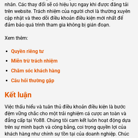
nhân. Các thay đổi sẽ có hiệu lực ngay khi được đăng tải
trên website. Trách nhiệm của người chơi là thường xuyên
cập nhật và theo dõi điều khoản điều kiện mới nhất để
đảm bảo quá trình tham gia không bị gián đoạn.
Xem thêm:
Quyền riêng tư
Miễn trừ trách nhiệm
Chăm sóc khách hàng
Câu hỏi thường gặp
Kết luận
Việc thấu hiểu và tuân thủ điều khoản điều kiện là bước
đệm vững chắc cho một trải nghiệm cá cược an toàn và
đẳng cấp tại Yo88. Chúng tôi cam kết luôn hoạt động dựa
trên sự minh bạch và công bằng, coi trọng quyền lợi của
khách hàng như chính sự tồn tại của doanh nghiệp. Chúc