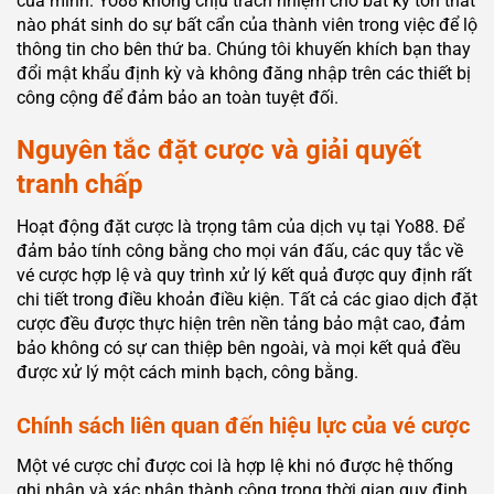
của mình. Yo88 không chịu trách nhiệm cho bất kỳ tổn thất
nào phát sinh do sự bất cẩn của thành viên trong việc để lộ
thông tin cho bên thứ ba. Chúng tôi khuyến khích bạn thay
đổi mật khẩu định kỳ và không đăng nhập trên các thiết bị
công cộng để đảm bảo an toàn tuyệt đối.
Nguyên tắc đặt cược và giải quyết
tranh chấp
Hoạt động đặt cược là trọng tâm của dịch vụ tại Yo88. Để
đảm bảo tính công bằng cho mọi ván đấu, các quy tắc về
vé cược hợp lệ và quy trình xử lý kết quả được quy định rất
chi tiết trong điều khoản điều kiện. Tất cả các giao dịch đặt
cược đều được thực hiện trên nền tảng bảo mật cao, đảm
bảo không có sự can thiệp bên ngoài, và mọi kết quả đều
được xử lý một cách minh bạch, công bằng.
Chính sách liên quan đến hiệu lực của vé cược
Một vé cược chỉ được coi là hợp lệ khi nó được hệ thống
ghi nhận và xác nhận thành công trong thời gian quy định.