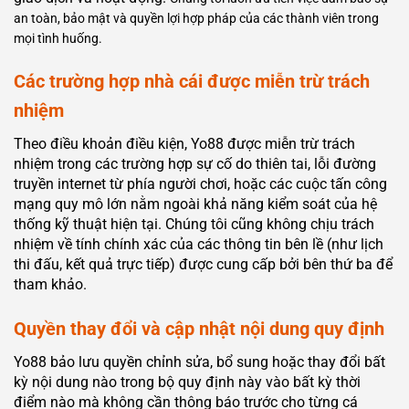
an toàn, bảo mật và quyền lợi hợp pháp của các thành viên trong
mọi tình huống.
Các trường hợp nhà cái được miễn trừ trách
nhiệm
Theo điều khoản điều kiện, Yo88 được miễn trừ trách
nhiệm trong các trường hợp sự cố do thiên tai, lỗi đường
truyền internet từ phía người chơi, hoặc các cuộc tấn công
mạng quy mô lớn nằm ngoài khả năng kiểm soát của hệ
thống kỹ thuật hiện tại. Chúng tôi cũng không chịu trách
nhiệm về tính chính xác của các thông tin bên lề (như lịch
thi đấu, kết quả trực tiếp) được cung cấp bởi bên thứ ba để
tham khảo.
Quyền thay đổi và cập nhật nội dung quy định
Yo88 bảo lưu quyền chỉnh sửa, bổ sung hoặc thay đổi bất
kỳ nội dung nào trong bộ quy định này vào bất kỳ thời
điểm nào mà không cần thông báo trước cho từng cá