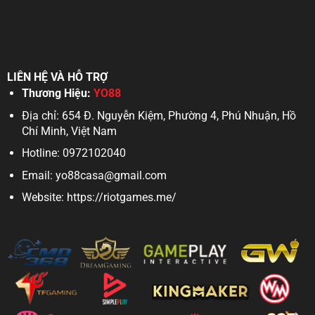
LIÊN HỆ VÀ HỖ TRỢ
Thương Hiệu:
YO88
Địa chỉ: 654 Đ. Nguyễn Kiệm, Phường 4, Phú Nhuận, Hồ
Chí Minh, Việt Nam
Hotline: 0972102040
Email:
yo88casa@gmail.com
Website:
https://riotgames.me/