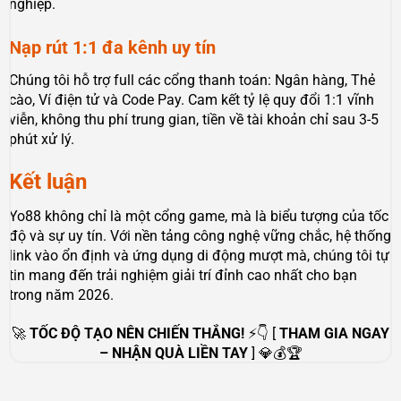
nghiệp.
Nạp rút 1:1 đa kênh uy tín
Chúng tôi hỗ trợ full các cổng thanh toán: Ngân hàng, Thẻ
cào, Ví điện tử và Code Pay. Cam kết tỷ lệ quy đổi 1:1 vĩnh
viễn, không thu phí trung gian, tiền về tài khoản chỉ sau 3-5
phút xử lý.
Kết luận
Yo88 không chỉ là một cổng game, mà là biểu tượng của tốc
độ và sự uy tín. Với nền tảng công nghệ vững chắc, hệ thống
link vào ổn định và ứng dụng di động mượt mà, chúng tôi tự
tin mang đến trải nghiệm giải trí đỉnh cao nhất cho bạn
trong năm 2026.
🚀
TỐC ĐỘ TẠO NÊN CHIẾN THẮNG!
⚡👇 [
THAM GIA NGAY
– NHẬN QUÀ LIỀN TAY
] 💎💰🏆