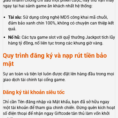
giàu nhanh chóng chỉ sau một phiên cược, hãy thử vận may
ngay tại hai sảnh game ăn khách nhất hệ thống:
Tài xỉu:
Sử dụng công nghệ MD5 công khai mã chuỗi,
đảm bảo xanh chín 100%, không có chuyện can thiệp kết
quả.
Nổ hũ:
Các tựa game slot với quỹ thưởng Jackpot tích lũy
hàng tỷ đồng, nổ liên tục trong các khung giờ vàng.
Quy trình đăng ký và nạp rút tiền bảo
mật
Sự an toàn và tiện lợi luôn được đặt lên hàng đầu trong mọi
giao dịch tài chính tại cổng game.
Đăng ký tài khoản siêu tốc
Chỉ cần Tên đăng nhập và Mật khẩu, bạn đã sở hữu ngay
một tài khoản để tham gia chinh chiến. Đừng quên kích hoạt
số điện thoại để nhận ngay Giftcode tân thủ làm vốn khởi