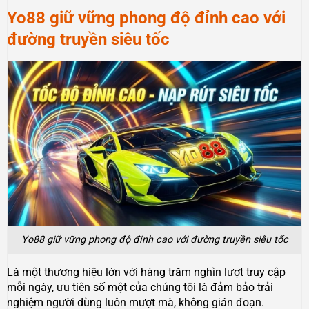
Yo88 giữ vững phong độ đỉnh cao với
đường truyền siêu tốc
Yo88 giữ vững phong độ đỉnh cao với đường truyền siêu tốc
Là một thương hiệu lớn với hàng trăm nghìn lượt truy cập
mỗi ngày, ưu tiên số một của chúng tôi là đảm bảo trải
nghiệm người dùng luôn mượt mà, không gián đoạn.