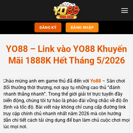
Chuyển
đến
nội
dung
ĐĂNG KÝ
ĐĂNG NHẬP
YO88 – Link vào YO88 Khuyến
Mãi 1888K Hết Tháng 5/2026
Chào mừng anh em game thủ đã đến với
Yo88
– Sân chơi
đổi thưởng thời thượng, nơi quy tụ những cao thủ “đánh
nhanh thắng nhanh”. Trong thế giới giải trí trực tuyến đầy
biến động, chúng tôi tự hào là pháo đài vững chắc về độ ổn
định và tốc độ. Bài viết này không chỉ cung cấp đường link
truy cập chính chủ nhanh nhất năm 2026 mà còn hướng
dẫn chi tiết cách tải ứng dụng để bạn làm chủ cuộc chơi mọi
lúc mọi nơi.