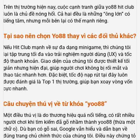
Trên thị trường hiện nay, cuộc cạnh tranh giữa yo88 hit club
luôn là chủ đề nóng hổi. Cả hai đều là những “ông lớn” có
tiếng tăm, nhưng mỗi bên lại có thế mạnh riêng.
Tại sao nên chọn Yo88 thay vì các đối thủ khác?
Nếu Hit Club mạnh về sự đa dạng minigame, thì chúng tôi
lại tập trung tối đa vào trải nghiệm người dùng (UX) và tốc
độ thanh khoản. Giao diện của chúng tôi được thiết kế tối
giản nhưng hiện đại, giúp người chơi không bị rối mắt và
thao tác nhanh hơn. Đặc biệt, tốc độ nạp rút tại đây luôn
được đánh giá là Top 1 thị trường, giúp bạn xoay vòng vốn
cực nhanh.
Câu chuyện thú vị về từ khóa “yoo88”
Một điều thú vị là do thương hiệu quá nổi tiếng, có rất nhiều
người chơi khi tìm kiếm đã gõ nhầm thành yoo88 (thừa một
chữ o). Dù bạn có gõ sai, Google vẫn hiểu và dẫn bạn về
đúng trang chủ chính thức của chúng tôi. Điều này chứng tỏ