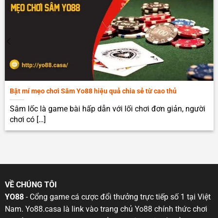
Bật mí mẹo chơi Sâm Yo88 hiệu quả chia sẻ từ cao thủ
Sâm lốc là game bài hấp dẫn với lối chơi đơn giản, người
chơi có […]
VỀ CHÚNG TÔI
YO88
- Cổng game cá cược đổi thưởng trực tiếp số 1 tại Việt
Nam. Yo88.casa là link vào trang chủ Yo88 chính thức chơi